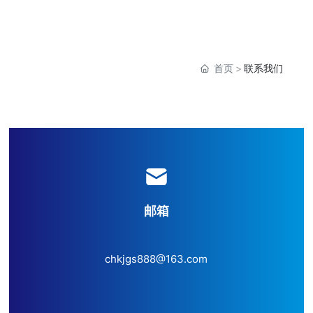
首页
联系我们
邮箱
chkjgs888@163.com