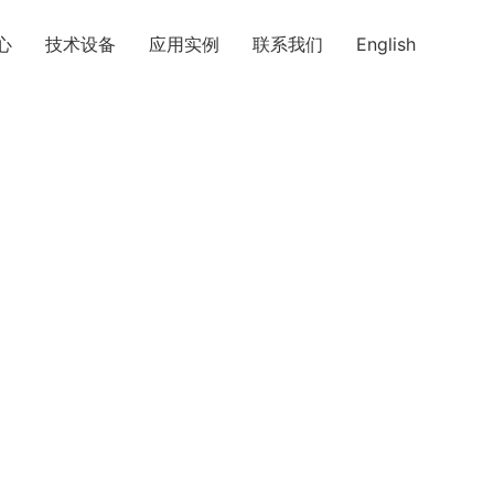
心
技术设备
应用实例
联系我们
English