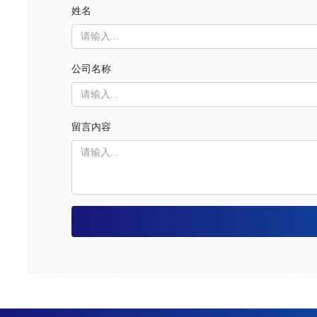
姓名
公司名称
留言内容