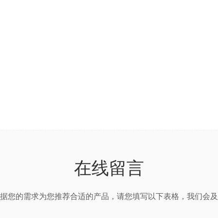
在线留言
据您的需求为您推荐合适的产品，请您填写以下表格，我们会及