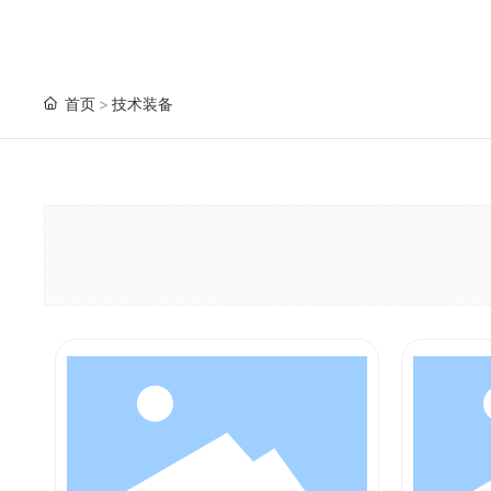
首页
技术装备