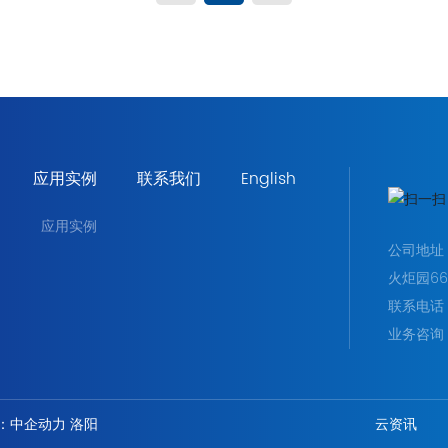
应用实例
联系我们
English
应用实例
公司地址
火炬园66
联系电话
业务咨询
：
中企动力
洛阳
云资讯