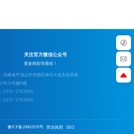
关注官方微信公众号
更多精彩等着你！
：河南省平顶山市市辖区神马大道东段高新
6号23号楼6楼
：
0375-2797500
：
0375-2797580
营业执照
SEO
豫ICP备20002659号