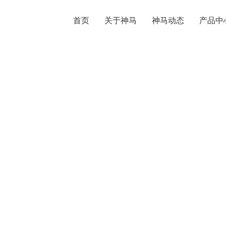
首页
关于神马
神马动态
产品中
技术设备
TECHNICAL EQUIPMENT