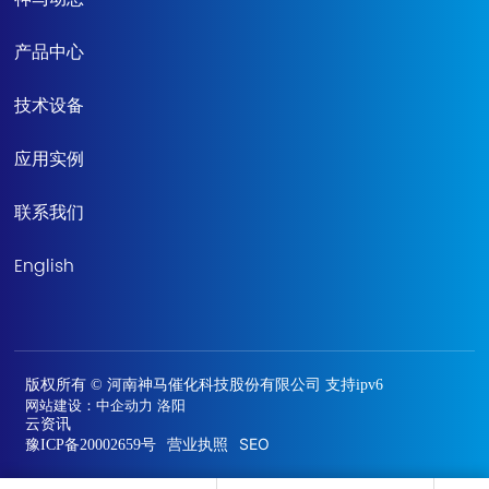
产品中心
技术设备
应用实例
联系我们
English
版权所有 © 河南神马催化科技股份有限公司 支持ipv6
网站建设：
中企动力
洛阳
云资讯
营业执照
SEO
豫ICP备20002659号